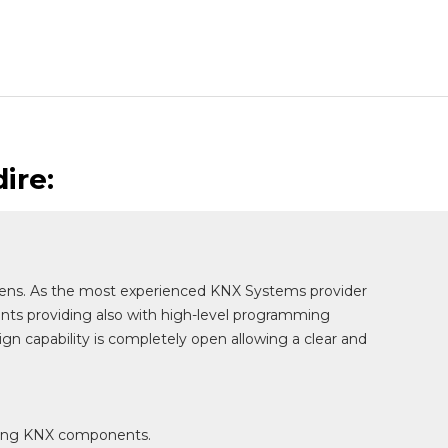
ire:
Ms. 
creens. As the most experienced KNX Systems provider
raints providing also with high-level programming
esign capability is completely open allowing a clear and
ming KNX components.