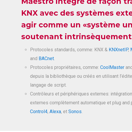
Maestro intègre de façon t
KNX avec des systèmes ext
agir comme un «système un
soutenant intrinsèquement
Protocoles standards, comme: KNX &
KNXnetIP
,
and
BACnet
.
Protocoles propriétaires, comme:
CoolMaster
an
depuis la bibliothèque ou créés en utilisant l’édit
langage de script.
Contrôleurs et périphériques externes: intégratio
externes complètement automatique et plug and p
Control4
,
Alexa
, et
Sonos
.