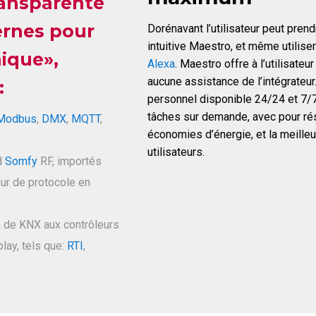
ransparente
ernes pour
Dorénavant l’utilisateur peut prendr
intuitive Maestro, et même utili
ique»,
Alexa
. Maestro offre à l’utilisate
aucune assistance de l’intégrateur
:
personnel disponible 24/24 et 7/7
tâches sur demande, avec pour ré
Modbus
,
DMX
,
MQTT
,
économies d’énergie, et la meilleu
utilisateurs.
d
Somfy
RF, importés
eur de protocole en
n de KNX aux contrôleurs
lay, tels que:
RTI
,