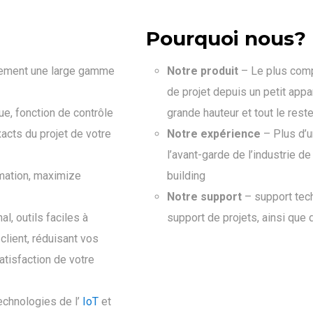
Pourquoi nous?
itement une large gamme
Notre produit
– Le plus compé
de projet depuis un petit app
ue, fonction de contrôle
grande hauteur et tout le reste
acts du projet de votre
Notre expérience
– Plus d’u
l’avant-garde de l’industrie d
mmation, maximize
building
Notre support
– support tech
al, outils faciles à
support de projets, ainsi que 
 client, réduisant vos
atisfaction de votre
technologies de l’
IoT
et