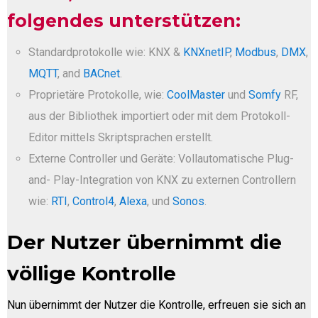
folgendes unterstützen:
Standardprotokolle wie: KNX &
KNXnetIP
,
Modbus
,
DMX
,
MQTT
, and
BACnet
.
Proprietäre Protokolle, wie:
CoolMaster
und
Somfy
RF,
aus der Bibliothek importiert oder mit dem Protokoll-
Editor mittels Skriptsprachen erstellt.
Externe Controller und Geräte: Vollautomatische Plug-
and- Play-Integration von KNX zu externen Controllern
wie:
RTI
,
Control4
,
Alexa
, und
Sonos
.
Der Nutzer übernimmt die
völlige Kontrolle
Nun übernimmt der Nutzer die Kontrolle, erfreuen sie sich an