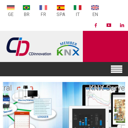
GE
BR
FR
SPA
IT
EN
KNX Server User Interface