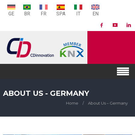
GE
BR
FR
SPA
IT
EN
ABOUT US - GERMANY
Home
/
About Us – Germany